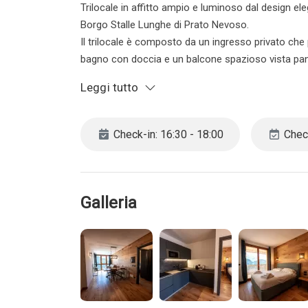
Trilocale in affitto ampio e luminoso dal design el
Borgo Stalle Lunghe di Prato Nevoso.
Il trilocale è composto da un ingresso privato che 
bagno con doccia e un balcone spazioso vista pa
La zona living è munita di una accessoriata cucin
Leggi tutto
massiccio e sedie vellutate, un divano letto matrim
biancheria da letto, gli asciugamani da bagno, cop
Check-in: 16:30 - 18:00
Check
Il prestigiosi Chalet offrono numerose tipologie di 
Le foto proposte rappresentano una delle versioni 
per distribuzione o spazi ma garantiscono lo stesso 
Galleria