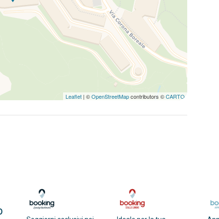
Leaflet
| ©
OpenStreetMap
contributors ©
CARTO
O