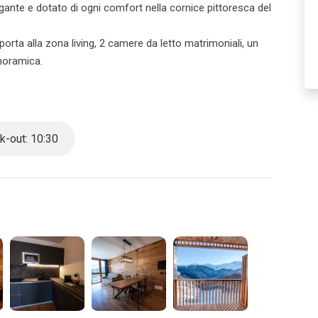
egante e dotato di ogni comfort nella cornice pittoresca del
porta alla zona living, 2 camere da letto matrimoniali, un
noramica.
a con forno microonde, un tavolo spazioso di legno
oniale e TV. Incluso nell'appartamento troverete la
erte calde, welcome kit, connessione WI FI.
-out: 10:30
alloggi.
di queste suggestive proprietà, le quali possono differire
livello di rifiniture e decorazioni.