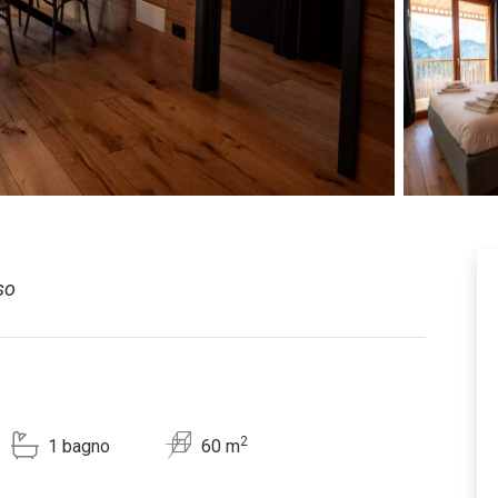
so
2
1 bagno
60 m