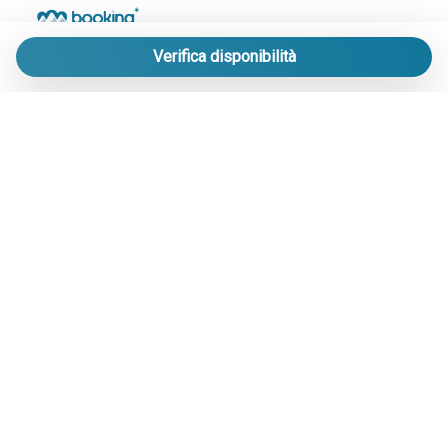
Verifica disponibilità
LE MIGLIORI STRUTTURE DI PRATO NEVOSO
IN UN UNICO PORTALE.
info@bookingpratonevoso.com
-
+39 0174 33 41 51
Soggiorni esclusivi nei nuovissimi Chalet nel cuore di Prato
Nevoso